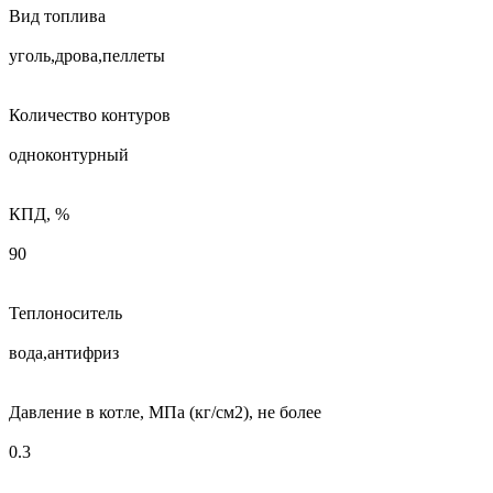
Вид топлива
уголь,дрова,пеллеты
Количество контуров
одноконтурный
КПД, %
90
Теплоноситель
вода,антифриз
Давление в котле, МПа (кг/см2), не более
0.3