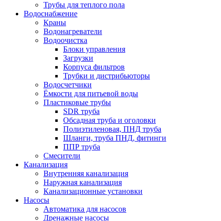
Трубы для теплого пола
Водоснабжение
Краны
Водонагреватели
Водоочистка
Блоки управления
Загрузки
Корпуса фильтров
Трубки и дистрибьюторы
Водосчетчики
Ёмкости для питьевой воды
Пластиковые трубы
SDR труба
Обсадная труба и оголовки
Полиэтиленовая, ПНД труба
Шланги, труба ПНД, фитинги
ППР труба
Смесители
Канализация
Внутренняя канализация
Наружная канализация
Канализационные установки
Насосы
Автоматика для насосов
Дренажные насосы