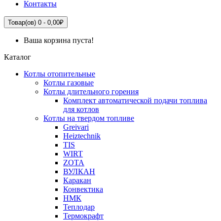
Контакты
Товар(ов) 0 - 0,00₽
Ваша корзина пуста!
Каталог
Котлы отопительные
Котлы газовые
Котлы длительного горения
Комплект автоматической подачи топлива
для котлов
Котлы на твердом топливе
Greivari
Heiztechnik
TIS
WIRT
ZOTA
ВУЛКАН
Каракан
Конвектика
НМК
Теплодар
Термокрафт