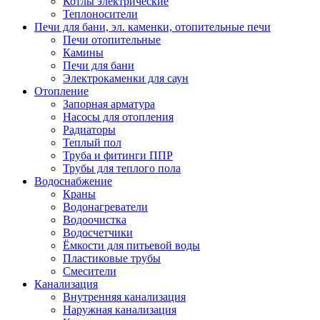
Котлы электрические
Теплоносители
Печи для бани, эл. каменки, отопительные печи
Печи отопительные
Камины
Печи для бани
Электрокаменки для саун
Отопление
Запорная арматура
Насосы для отопления
Радиаторы
Теплый пол
Труба и фитинги ППР
Трубы для теплого пола
Водоснабжение
Краны
Водонагреватели
Водоочистка
Водосчетчики
Ёмкости для питьевой воды
Пластиковые трубы
Смесители
Канализация
Внутренняя канализация
Наружная канализация