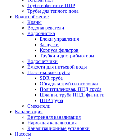
Труба и фитинги ППР
Трубы для теплого пола
Водоснабжение
Краны
Водонагреватели
Водоочистка
Блоки управления
Загрузки
Корпуса фильтров
Трубки и дистрибьюторы
Водосчетчики
Ёмкости для питьевой воды
Пластиковые трубы
SDR труба
Обсадная труба и оголовки
Полиэтиленовая, ПНД труба
Шланги, труба ПНД, фитинги
ППР труба
Смесители
Канализация
Внутренняя канализация
Наружная канализация
Канализационные установки
Насосы