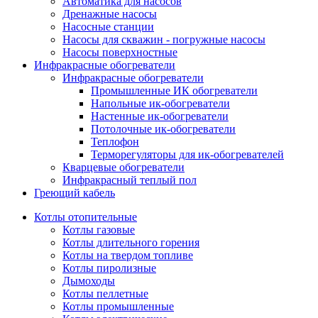
Автоматика для насосов
Дренажные насосы
Насосные станции
Насосы для скважин - погружные насосы
Насосы поверхностные
Инфракрасные обогреватели
Инфракрасные обогреватели
Промышленные ИК обогреватели
Напольные ик-обогреватели
Настенные ик-обогреватели
Потолочные ик-обогреватели
Теплофон
Терморегуляторы для ик-обогревателей
Кварцевые обогреватели
Инфракрасный теплый пол
Греющий кабель
Котлы отопительные
Котлы газовые
Котлы длительного горения
Котлы на твердом топливе
Котлы пиролизные
Дымоходы
Котлы пеллетные
Котлы промышленные