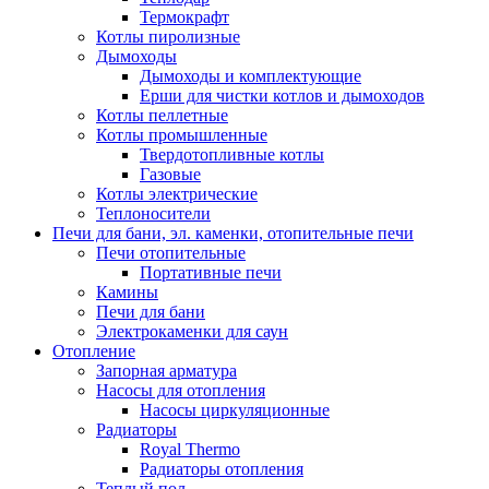
Термокрафт
Котлы пиролизные
Дымоходы
Дымоходы и комплектующие
Ерши для чистки котлов и дымоходов
Котлы пеллетные
Котлы промышленные
Твердотопливные котлы
Газовые
Котлы электрические
Теплоносители
Печи для бани, эл. каменки, отопительные печи
Печи отопительные
Портативные печи
Камины
Печи для бани
Электрокаменки для саун
Отопление
Запорная арматура
Насосы для отопления
Насосы циркуляционные
Радиаторы
Royal Thermo
Радиаторы отопления
Теплый пол