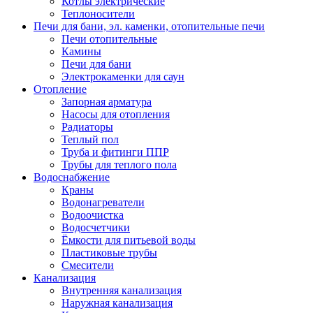
Котлы электрические
Теплоносители
Печи для бани, эл. каменки, отопительные печи
Печи отопительные
Камины
Печи для бани
Электрокаменки для саун
Отопление
Запорная арматура
Насосы для отопления
Радиаторы
Теплый пол
Труба и фитинги ППР
Трубы для теплого пола
Водоснабжение
Краны
Водонагреватели
Водоочистка
Водосчетчики
Ёмкости для питьевой воды
Пластиковые трубы
Смесители
Канализация
Внутренняя канализация
Наружная канализация