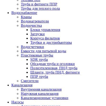
Труба и фитинги ППР
Трубы для теплого пола
Водоснабжение
Краны
Водонагреватели
Водоочистка
Блоки управления
Загрузки
Корпуса фильтров
Трубки и дистрибьюторы
Водосчетчики
Ёмкости для питьевой воды
Пластиковые трубы
SDR труба
Обсадная труба и оголовки
Полиэтиленовая, ПНД труба
Шланги, труба ПНД, фитинги
ППР труба
Смесители
Канализация
Внутренняя канализация
Наружная канализация
Канализационные установки
Насосы