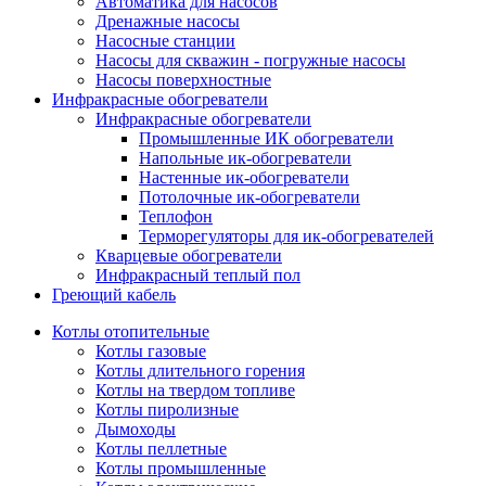
Автоматика для насосов
Дренажные насосы
Насосные станции
Насосы для скважин - погружные насосы
Насосы поверхностные
Инфракрасные обогреватели
Инфракрасные обогреватели
Промышленные ИК обогреватели
Напольные ик-обогреватели
Настенные ик-обогреватели
Потолочные ик-обогреватели
Теплофон
Терморегуляторы для ик-обогревателей
Кварцевые обогреватели
Инфракрасный теплый пол
Греющий кабель
Котлы отопительные
Котлы газовые
Котлы длительного горения
Котлы на твердом топливе
Котлы пиролизные
Дымоходы
Котлы пеллетные
Котлы промышленные