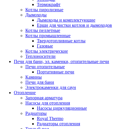
Термокрафт
Котлы пиролизные
Дымоходы
Дымоходы и комплектующие
Ерши для чистки котлов и дымоходов
Котлы пеллетные
Котлы промышленные
Твердотопливные котлы
Газовые
Котлы электрические
Теплоносители
Печи для бани, эл. каменки, отопительные печи
Печи отопительные
Портативные печи
Камины
Печи для бани
Электрокаменки для саун
Отопление
Запорная арматура
Насосы для отопления
Насосы циркуляционные
Радиаторы
Royal Thermo
Радиаторы отопления
Теплый пол