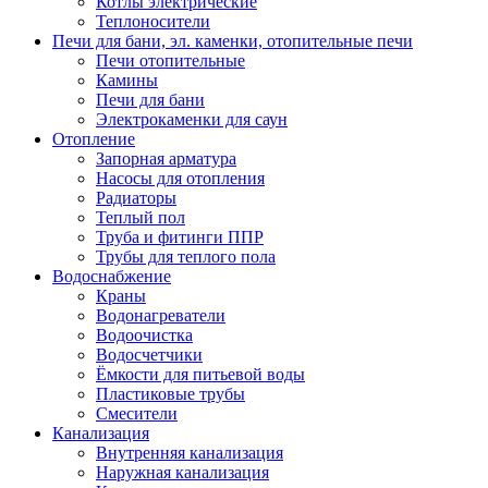
Котлы электрические
Теплоносители
Печи для бани, эл. каменки, отопительные печи
Печи отопительные
Камины
Печи для бани
Электрокаменки для саун
Отопление
Запорная арматура
Насосы для отопления
Радиаторы
Теплый пол
Труба и фитинги ППР
Трубы для теплого пола
Водоснабжение
Краны
Водонагреватели
Водоочистка
Водосчетчики
Ёмкости для питьевой воды
Пластиковые трубы
Смесители
Канализация
Внутренняя канализация
Наружная канализация