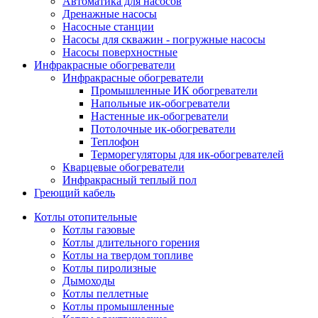
Автоматика для насосов
Дренажные насосы
Насосные станции
Насосы для скважин - погружные насосы
Насосы поверхностные
Инфракрасные обогреватели
Инфракрасные обогреватели
Промышленные ИК обогреватели
Напольные ик-обогреватели
Настенные ик-обогреватели
Потолочные ик-обогреватели
Теплофон
Терморегуляторы для ик-обогревателей
Кварцевые обогреватели
Инфракрасный теплый пол
Греющий кабель
Котлы отопительные
Котлы газовые
Котлы длительного горения
Котлы на твердом топливе
Котлы пиролизные
Дымоходы
Котлы пеллетные
Котлы промышленные