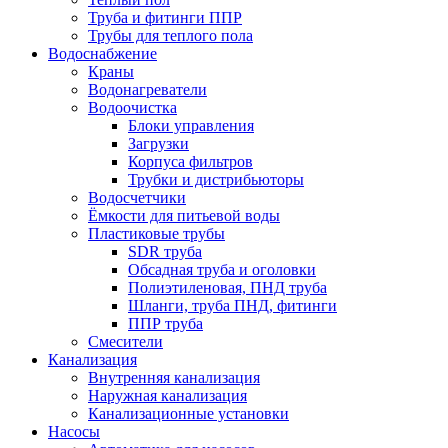
Труба и фитинги ППР
Трубы для теплого пола
Водоснабжение
Краны
Водонагреватели
Водоочистка
Блоки управления
Загрузки
Корпуса фильтров
Трубки и дистрибьюторы
Водосчетчики
Ёмкости для питьевой воды
Пластиковые трубы
SDR труба
Обсадная труба и оголовки
Полиэтиленовая, ПНД труба
Шланги, труба ПНД, фитинги
ППР труба
Смесители
Канализация
Внутренняя канализация
Наружная канализация
Канализационные установки
Насосы