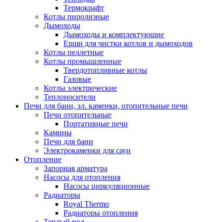
Термокрафт
Котлы пиролизные
Дымоходы
Дымоходы и комплектующие
Ерши для чистки котлов и дымоходов
Котлы пеллетные
Котлы промышленные
Твердотопливные котлы
Газовые
Котлы электрические
Теплоносители
Печи для бани, эл. каменки, отопительные печи
Печи отопительные
Портативные печи
Камины
Печи для бани
Электрокаменки для саун
Отопление
Запорная арматура
Насосы для отопления
Насосы циркуляционные
Радиаторы
Royal Thermo
Радиаторы отопления
Теплый пол