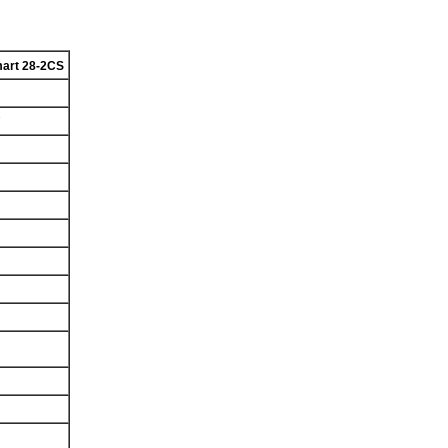
art 28-2CS
7