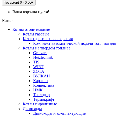
Товар(ов) 0 - 0,00₽
Ваша корзина пуста!
Каталог
Котлы отопительные
Котлы газовые
Котлы длительного горения
Комплект автоматической подачи топлива для
Котлы на твердом топливе
Greivari
Heiztechnik
TIS
WIRT
ZOTA
ВУЛКАН
Каракан
Конвектика
НМК
Теплодар
Термокрафт
Котлы пиролизные
Дымоходы
Дымоходы и комплектующие