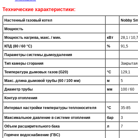
Технические характеристики:
Настенный газовый котел
Nobby Sm
Мощность
Мощность нагрева, макс. / мин.
кВт
28,1 / 10,
КПД (80 / 60 °C)
%
91,5
Параметры системы дымоудаления
Тип камеры сгорания
Закрытая
Температура дымовых газов (G20)
°C
129,1
Макс. длина дымовой трубы (60 / 100 мм)
м
5
Диаметр трубы
мм
100 / 60
Контур отопления
Интервал настройки температуры теплоносителя
°C
35-85
Максимальное давление в системе отопления
бар
3
Объем расширительного бака
л
7
Горячее водоснабжение (ГВС)