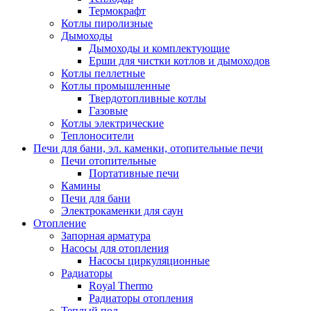
Термокрафт
Котлы пиролизные
Дымоходы
Дымоходы и комплектующие
Ерши для чистки котлов и дымоходов
Котлы пеллетные
Котлы промышленные
Твердотопливные котлы
Газовые
Котлы электрические
Теплоносители
Печи для бани, эл. каменки, отопительные печи
Печи отопительные
Портативные печи
Камины
Печи для бани
Электрокаменки для саун
Отопление
Запорная арматура
Насосы для отопления
Насосы циркуляционные
Радиаторы
Royal Thermo
Радиаторы отопления
Теплый пол