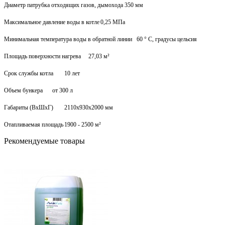
Диаметр патрубка отходящих газов, дымохода
350 мм
Максимальное давление воды в котле
0,25 МПа
Минимальная температура воды в обратной линии
60 ° C, градусы цельсия
Площадь поверхности нагрева
27,03 м²
Срок службы котла
10 лет
Объем бункера
от 300 л
Габариты (ВхШхГ)
2110x930x2000 мм
Отапливаемая площадь
1900 - 2500 м²
Рекомендуемые товары