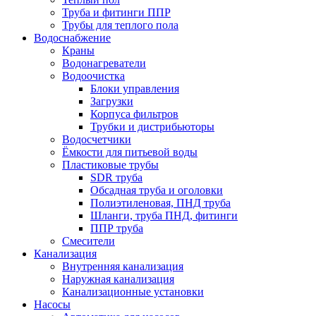
Труба и фитинги ППР
Трубы для теплого пола
Водоснабжение
Краны
Водонагреватели
Водоочистка
Блоки управления
Загрузки
Корпуса фильтров
Трубки и дистрибьюторы
Водосчетчики
Ёмкости для питьевой воды
Пластиковые трубы
SDR труба
Обсадная труба и оголовки
Полиэтиленовая, ПНД труба
Шланги, труба ПНД, фитинги
ППР труба
Смесители
Канализация
Внутренняя канализация
Наружная канализация
Канализационные установки
Насосы