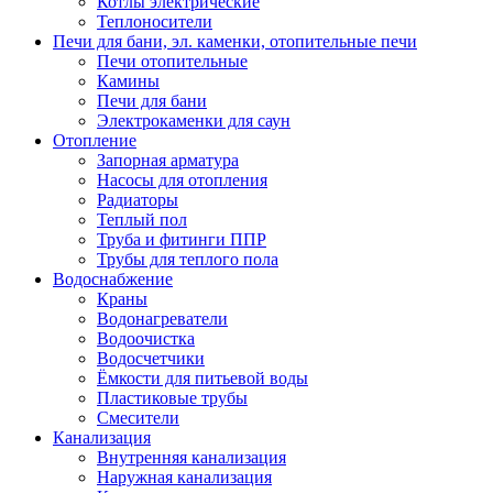
Котлы электрические
Теплоносители
Печи для бани, эл. каменки, отопительные печи
Печи отопительные
Камины
Печи для бани
Электрокаменки для саун
Отопление
Запорная арматура
Насосы для отопления
Радиаторы
Теплый пол
Труба и фитинги ППР
Трубы для теплого пола
Водоснабжение
Краны
Водонагреватели
Водоочистка
Водосчетчики
Ёмкости для питьевой воды
Пластиковые трубы
Смесители
Канализация
Внутренняя канализация
Наружная канализация