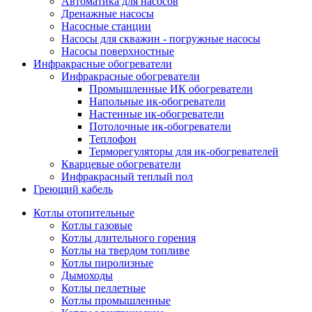
Автоматика для насосов
Дренажные насосы
Насосные станции
Насосы для скважин - погружные насосы
Насосы поверхностные
Инфракрасные обогреватели
Инфракрасные обогреватели
Промышленные ИК обогреватели
Напольные ик-обогреватели
Настенные ик-обогреватели
Потолочные ик-обогреватели
Теплофон
Терморегуляторы для ик-обогревателей
Кварцевые обогреватели
Инфракрасный теплый пол
Греющий кабель
Котлы отопительные
Котлы газовые
Котлы длительного горения
Котлы на твердом топливе
Котлы пиролизные
Дымоходы
Котлы пеллетные
Котлы промышленные