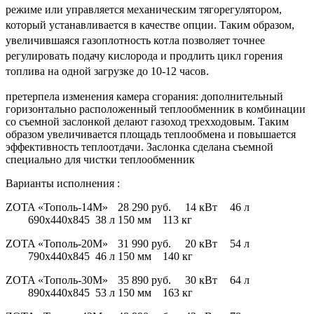
режиме или управляется механическим тягорегулятором,
который устанавливается в качестве опции. Таким образом,
увеличившаяся газоплотность котла позволяет точнее
регулировать подачу кислорода и продлить цикл горения
топлива на одной загрузке до 10-12 часов.
претерпела изменения камера сгорания: дополнительный
горизонтально расположенный теплообменник в комбинации
со съемной заслонкой делают газоход трехходовым. Таким
образом увеличивается площадь теплообмена и повышается
эффективность теплоотдачи. Заслонка сделана съемной
специально для чистки теплообменник
Варианты исполнения :
ZOTA «Тополь-14М»
28 290 руб.
14 кВт
46 л
690х440х845
38 л
150 мм
113 кг
ZOTA «Тополь-20М»
31 990 руб.
20 кВт
54 л
790х440х845
46 л
150 мм
140 кг
ZOTA «Тополь-30М»
35 890 руб.
30 кВт
64 л
890х440х845
53 л
150 мм
163 кг