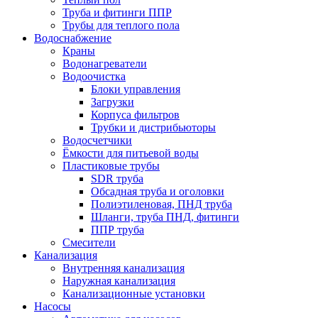
Труба и фитинги ППР
Трубы для теплого пола
Водоснабжение
Краны
Водонагреватели
Водоочистка
Блоки управления
Загрузки
Корпуса фильтров
Трубки и дистрибьюторы
Водосчетчики
Ёмкости для питьевой воды
Пластиковые трубы
SDR труба
Обсадная труба и оголовки
Полиэтиленовая, ПНД труба
Шланги, труба ПНД, фитинги
ППР труба
Смесители
Канализация
Внутренняя канализация
Наружная канализация
Канализационные установки
Насосы