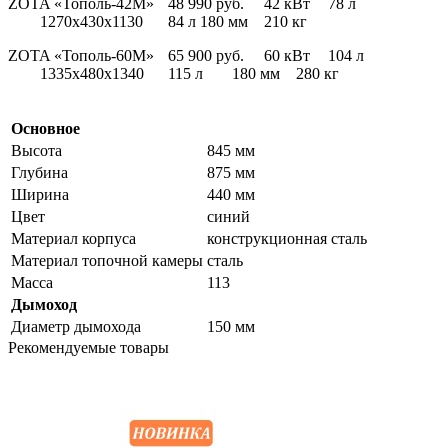
ZOTA «Тополь-42М»
48 990 руб.
42 кВт
78 л
1270х430х1130
84 л
180 мм
210 кг
ZOTA «Тополь-60М»
65 900 руб.
60 кВт
104 л
1335x480x1340
115 л
180 мм
280 кг
Основное
Высота
845 мм
Глубина
875 мм
Ширина
440 мм
Цвет
синий
Материал корпуса
конструкционная сталь
Материал топочной камеры
сталь
Масса
113
Дымоход
Диаметр дымохода
150 мм
Рекомендуемые товары