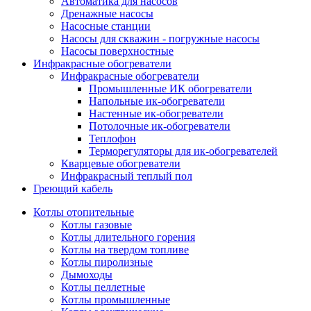
Автоматика для насосов
Дренажные насосы
Насосные станции
Насосы для скважин - погружные насосы
Насосы поверхностные
Инфракрасные обогреватели
Инфракрасные обогреватели
Промышленные ИК обогреватели
Напольные ик-обогреватели
Настенные ик-обогреватели
Потолочные ик-обогреватели
Теплофон
Терморегуляторы для ик-обогревателей
Кварцевые обогреватели
Инфракрасный теплый пол
Греющий кабель
Котлы отопительные
Котлы газовые
Котлы длительного горения
Котлы на твердом топливе
Котлы пиролизные
Дымоходы
Котлы пеллетные
Котлы промышленные