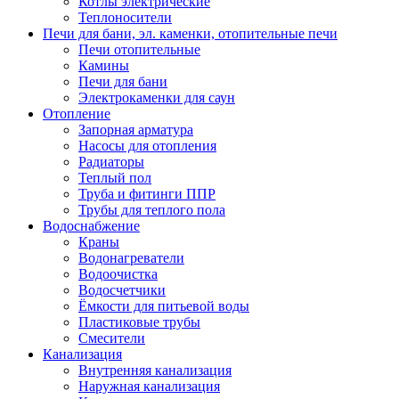
Котлы электрические
Теплоносители
Печи для бани, эл. каменки, отопительные печи
Печи отопительные
Камины
Печи для бани
Электрокаменки для саун
Отопление
Запорная арматура
Насосы для отопления
Радиаторы
Теплый пол
Труба и фитинги ППР
Трубы для теплого пола
Водоснабжение
Краны
Водонагреватели
Водоочистка
Водосчетчики
Ёмкости для питьевой воды
Пластиковые трубы
Смесители
Канализация
Внутренняя канализация
Наружная канализация