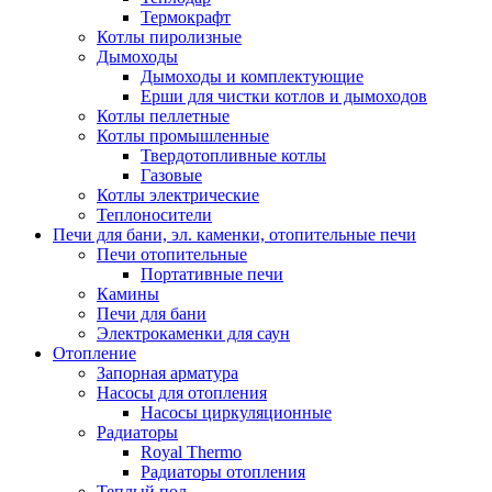
Термокрафт
Котлы пиролизные
Дымоходы
Дымоходы и комплектующие
Ерши для чистки котлов и дымоходов
Котлы пеллетные
Котлы промышленные
Твердотопливные котлы
Газовые
Котлы электрические
Теплоносители
Печи для бани, эл. каменки, отопительные печи
Печи отопительные
Портативные печи
Камины
Печи для бани
Электрокаменки для саун
Отопление
Запорная арматура
Насосы для отопления
Насосы циркуляционные
Радиаторы
Royal Thermo
Радиаторы отопления
Теплый пол