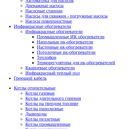
Автоматика для насосов
Дренажные насосы
Насосные станции
Насосы для скважин - погружные насосы
Насосы поверхностные
Инфракрасные обогреватели
Инфракрасные обогреватели
Промышленные ИК обогреватели
Напольные ик-обогреватели
Настенные ик-обогреватели
Потолочные ик-обогреватели
Теплофон
Терморегуляторы для ик-обогревателей
Кварцевые обогреватели
Инфракрасный теплый пол
Греющий кабель
Котлы отопительные
Котлы газовые
Котлы длительного горения
Котлы на твердом топливе
Котлы пиролизные
Дымоходы
Котлы пеллетные
Котлы промышленные