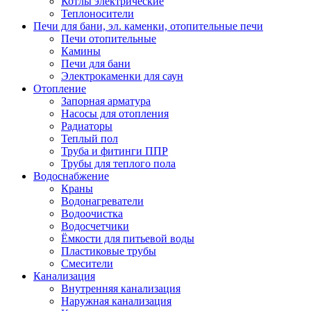
Котлы электрические
Теплоносители
Печи для бани, эл. каменки, отопительные печи
Печи отопительные
Камины
Печи для бани
Электрокаменки для саун
Отопление
Запорная арматура
Насосы для отопления
Радиаторы
Теплый пол
Труба и фитинги ППР
Трубы для теплого пола
Водоснабжение
Краны
Водонагреватели
Водоочистка
Водосчетчики
Ёмкости для питьевой воды
Пластиковые трубы
Смесители
Канализация
Внутренняя канализация
Наружная канализация