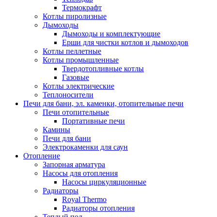
Термокрафт
Котлы пиролизные
Дымоходы
Дымоходы и комплектующие
Ерши для чистки котлов и дымоходов
Котлы пеллетные
Котлы промышленные
Твердотопливные котлы
Газовые
Котлы электрические
Теплоносители
Печи для бани, эл. каменки, отопительные печи
Печи отопительные
Портативные печи
Камины
Печи для бани
Электрокаменки для саун
Отопление
Запорная арматура
Насосы для отопления
Насосы циркуляционные
Радиаторы
Royal Thermo
Радиаторы отопления
Теплый пол