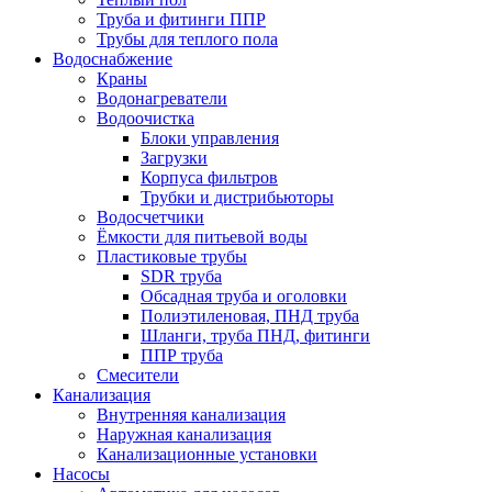
Труба и фитинги ППР
Трубы для теплого пола
Водоснабжение
Краны
Водонагреватели
Водоочистка
Блоки управления
Загрузки
Корпуса фильтров
Трубки и дистрибьюторы
Водосчетчики
Ёмкости для питьевой воды
Пластиковые трубы
SDR труба
Обсадная труба и оголовки
Полиэтиленовая, ПНД труба
Шланги, труба ПНД, фитинги
ППР труба
Смесители
Канализация
Внутренняя канализация
Наружная канализация
Канализационные установки
Насосы