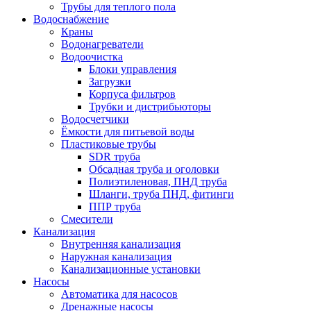
Трубы для теплого пола
Водоснабжение
Краны
Водонагреватели
Водоочистка
Блоки управления
Загрузки
Корпуса фильтров
Трубки и дистрибьюторы
Водосчетчики
Ёмкости для питьевой воды
Пластиковые трубы
SDR труба
Обсадная труба и оголовки
Полиэтиленовая, ПНД труба
Шланги, труба ПНД, фитинги
ППР труба
Смесители
Канализация
Внутренняя канализация
Наружная канализация
Канализационные установки
Насосы
Автоматика для насосов
Дренажные насосы