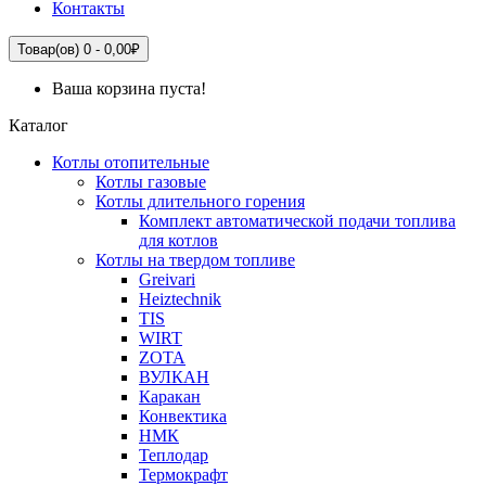
Контакты
Товар(ов) 0 - 0,00₽
Ваша корзина пуста!
Каталог
Котлы отопительные
Котлы газовые
Котлы длительного горения
Комплект автоматической подачи топлива
для котлов
Котлы на твердом топливе
Greivari
Heiztechnik
TIS
WIRT
ZOTA
ВУЛКАН
Каракан
Конвектика
НМК
Теплодар
Термокрафт