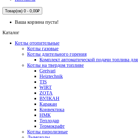
Товар(ов) 0 - 0,00₽
Ваша корзина пуста!
Каталог
Котлы отопительные
Котлы газовые
Котлы длительного горения
Комплект автоматической подачи топлива для
Котлы на твердом топливе
Greivari
Heiztechnik
TIS
WIRT
ZOTA
ВУЛКАН
Каракан
Конвектика
НМК
Теплодар
Термокрафт
Котлы пиролизные
Дымоходы