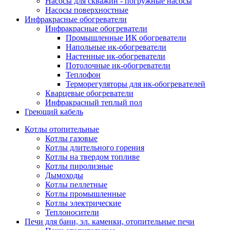
Насосы для скважин - погружные насосы
Насосы поверхностные
Инфракрасные обогреватели
Инфракрасные обогреватели
Промышленные ИК обогреватели
Напольные ик-обогреватели
Настенные ик-обогреватели
Потолочные ик-обогреватели
Теплофон
Терморегуляторы для ик-обогревателей
Кварцевые обогреватели
Инфракрасный теплый пол
Греющий кабель
Котлы отопительные
Котлы газовые
Котлы длительного горения
Котлы на твердом топливе
Котлы пиролизные
Дымоходы
Котлы пеллетные
Котлы промышленные
Котлы электрические
Теплоносители
Печи для бани, эл. каменки, отопительные печи