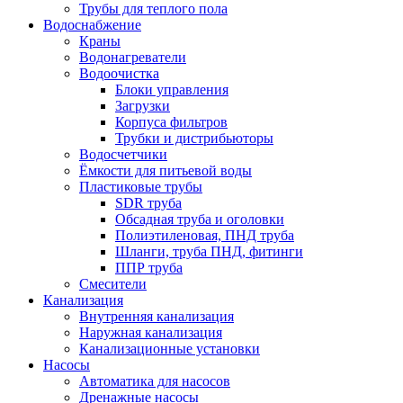
Трубы для теплого пола
Водоснабжение
Краны
Водонагреватели
Водоочистка
Блоки управления
Загрузки
Корпуса фильтров
Трубки и дистрибьюторы
Водосчетчики
Ёмкости для питьевой воды
Пластиковые трубы
SDR труба
Обсадная труба и оголовки
Полиэтиленовая, ПНД труба
Шланги, труба ПНД, фитинги
ППР труба
Смесители
Канализация
Внутренняя канализация
Наружная канализация
Канализационные установки
Насосы
Автоматика для насосов
Дренажные насосы