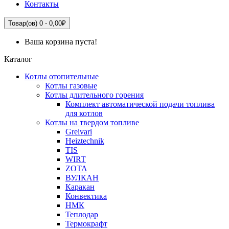
Контакты
Товар(ов) 0 - 0,00₽
Ваша корзина пуста!
Каталог
Котлы отопительные
Котлы газовые
Котлы длительного горения
Комплект автоматической подачи топлива
для котлов
Котлы на твердом топливе
Greivari
Heiztechnik
TIS
WIRT
ZOTA
ВУЛКАН
Каракан
Конвектика
НМК
Теплодар
Термокрафт