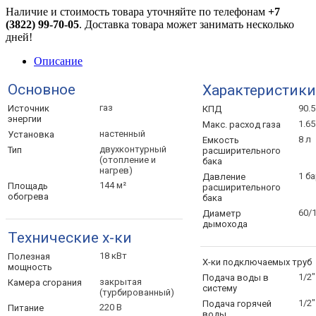
Наличие и стоимость товара уточняйте по телефонам
+7
(3822) 99-70-05
. Доставка товара может занимать несколько
дней!
Описание
Основное
Характеристики
газ
Источник
90.5
КПД
энергии
1.65
Макс. расход
газа
настенный
Установка
8 л
Емкость
двухконтурный
Тип
расширительного
(отопление и
бака
нагрев)
1 б
Давление
144 м²
Площадь
расширительного
обогрева
бака
60/
Диаметр
дымохода
Технические х-ки
18 кВт
Полезная
Х-ки подключаемых
труб
мощность
1/2"
Подача воды в
закрытая
Камера
сгорания
систему
(турбированный)
1/2"
Подача горячей
220 В
Питание
воды