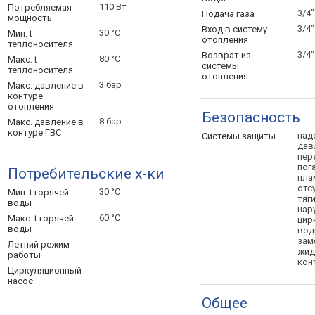
110 Вт
Потребляемая
3/4"
Подача
газа
мощность
3/4"
Вход в систему
30 °С
Мин. t
отопления
теплоносителя
3/4"
Возврат из
80 °С
Макс. t
системы
теплоносителя
отопления
3 бар
Макс. давление в
контуре
отопления
Безопасность
8 бар
Макс. давление в
контуре
ГВС
пад
Системы
защиты
дав
пер
пог
Потребительские х-ки
пла
отс
30 °С
Мин. t горячей
тяг
воды
нар
60 °С
Макс. t горячей
цир
воды
во
зам
Летний режим
жид
работы
кон
Циркуляционный
насос
Общее