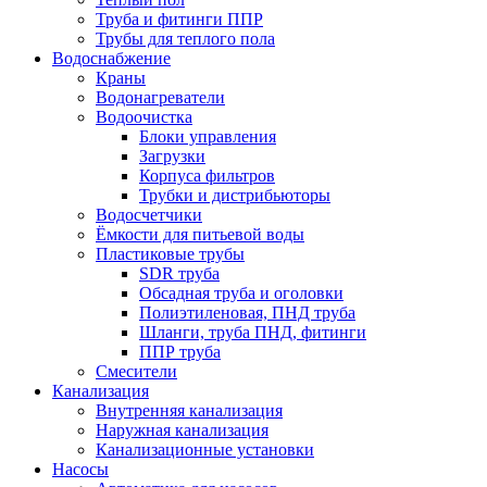
Труба и фитинги ППР
Трубы для теплого пола
Водоснабжение
Краны
Водонагреватели
Водоочистка
Блоки управления
Загрузки
Корпуса фильтров
Трубки и дистрибьюторы
Водосчетчики
Ёмкости для питьевой воды
Пластиковые трубы
SDR труба
Обсадная труба и оголовки
Полиэтиленовая, ПНД труба
Шланги, труба ПНД, фитинги
ППР труба
Смесители
Канализация
Внутренняя канализация
Наружная канализация
Канализационные установки
Насосы