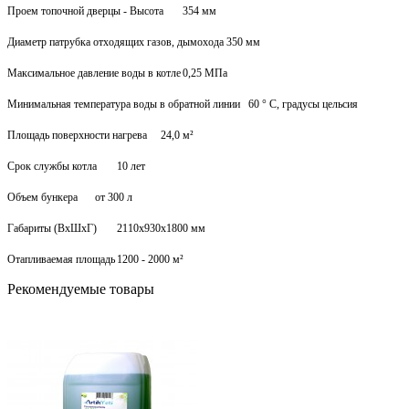
Проем топочной дверцы - Высота
354 мм
Диаметр патрубка отходящих газов, дымохода
350 мм
Максимальное давление воды в котле
0,25 МПа
Минимальная температура воды в обратной линии
60 ° C, градусы цельсия
Площадь поверхности нагрева
24,0 м²
Срок службы котла
10 лет
Объем бункера
от 300 л
Габариты (ВхШхГ)
2110x930x1800 мм
Отапливаемая площадь
1200 - 2000 м²
Рекомендуемые товары