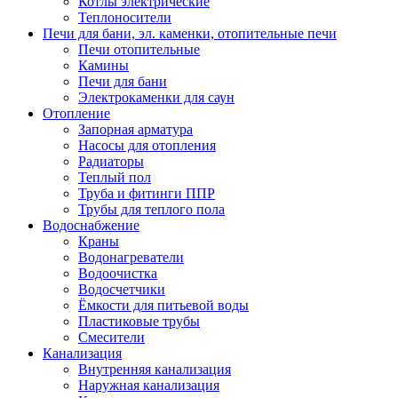
Котлы электрические
Теплоносители
Печи для бани, эл. каменки, отопительные печи
Печи отопительные
Камины
Печи для бани
Электрокаменки для саун
Отопление
Запорная арматура
Насосы для отопления
Радиаторы
Теплый пол
Труба и фитинги ППР
Трубы для теплого пола
Водоснабжение
Краны
Водонагреватели
Водоочистка
Водосчетчики
Ёмкости для питьевой воды
Пластиковые трубы
Смесители
Канализация
Внутренняя канализация
Наружная канализация