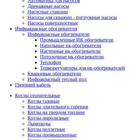
Автоматика для насосов
Дренажные насосы
Насосные станции
Насосы для скважин - погружные насосы
Насосы поверхностные
Инфракрасные обогреватели
Инфракрасные обогреватели
Промышленные ИК обогреватели
Напольные ик-обогреватели
Настенные ик-обогреватели
Потолочные ик-обогреватели
Теплофон
Терморегуляторы для ик-обогревателей
Кварцевые обогреватели
Инфракрасный теплый пол
Греющий кабель
Котлы отопительные
Котлы газовые
Котлы длительного горения
Котлы на твердом топливе
Котлы пиролизные
Дымоходы
Котлы пеллетные
Котлы промышленные