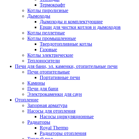
Термокрафт
Котлы пиролизные
Дымоходы
Дымоходы и комплектующие
Ерши для чистки котлов и дымоходов
Котлы пеллетные
Котлы промышленные
Твердотопливные котлы
Газовые
Котлы электрические
Теплоносители
Печи для бани, эл. каменки, отопительные печи
Печи отопительные
Портативные печи
Камины
Печи для бани
Электрокаменки для саун
Отопление
Запорная арматура
Насосы для отопления
Насосы циркуляционные
Радиаторы
Royal Thermo
Радиаторы отопления
Теплый пол