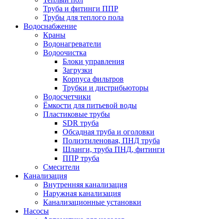
Труба и фитинги ППР
Трубы для теплого пола
Водоснабжение
Краны
Водонагреватели
Водоочистка
Блоки управления
Загрузки
Корпуса фильтров
Трубки и дистрибьюторы
Водосчетчики
Ёмкости для питьевой воды
Пластиковые трубы
SDR труба
Обсадная труба и оголовки
Полиэтиленовая, ПНД труба
Шланги, труба ПНД, фитинги
ППР труба
Смесители
Канализация
Внутренняя канализация
Наружная канализация
Канализационные установки
Насосы