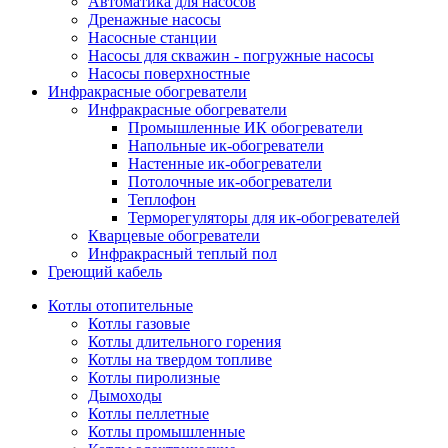
Автоматика для насосов
Дренажные насосы
Насосные станции
Насосы для скважин - погружные насосы
Насосы поверхностные
Инфракрасные обогреватели
Инфракрасные обогреватели
Промышленные ИК обогреватели
Напольные ик-обогреватели
Настенные ик-обогреватели
Потолочные ик-обогреватели
Теплофон
Терморегуляторы для ик-обогревателей
Кварцевые обогреватели
Инфракрасный теплый пол
Греющий кабель
Котлы отопительные
Котлы газовые
Котлы длительного горения
Котлы на твердом топливе
Котлы пиролизные
Дымоходы
Котлы пеллетные
Котлы промышленные