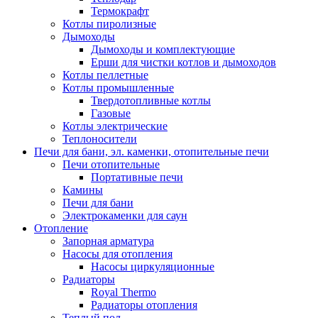
Термокрафт
Котлы пиролизные
Дымоходы
Дымоходы и комплектующие
Ерши для чистки котлов и дымоходов
Котлы пеллетные
Котлы промышленные
Твердотопливные котлы
Газовые
Котлы электрические
Теплоносители
Печи для бани, эл. каменки, отопительные печи
Печи отопительные
Портативные печи
Камины
Печи для бани
Электрокаменки для саун
Отопление
Запорная арматура
Насосы для отопления
Насосы циркуляционные
Радиаторы
Royal Thermo
Радиаторы отопления
Теплый пол