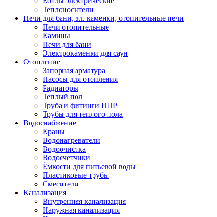
Котлы электрические
Теплоносители
Печи для бани, эл. каменки, отопительные печи
Печи отопительные
Камины
Печи для бани
Электрокаменки для саун
Отопление
Запорная арматура
Насосы для отопления
Радиаторы
Теплый пол
Труба и фитинги ППР
Трубы для теплого пола
Водоснабжение
Краны
Водонагреватели
Водоочистка
Водосчетчики
Ёмкости для питьевой воды
Пластиковые трубы
Смесители
Канализация
Внутренняя канализация
Наружная канализация