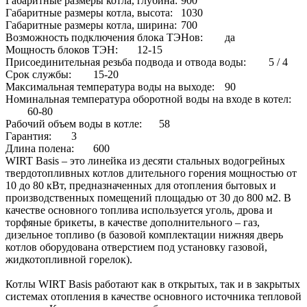
Габаритные размеры котла, глубина:
900
Габаритные размеры котла, высота:
1030
Габаритные размеры котла, ширина:
700
Возможность подключения блока ТЭНов:
да
Мощность блоков ТЭН:
12-15
Присоединительная резьба подвода и отвода воды:
5 / 4
Срок службы:
15-20
Максимальная температура воды на выходе:
90
Номинальная температура оборотной воды на входе в котел:
60-80
Рабочий объем воды в котле:
58
Гарантия:
3
Длина полена:
600
WIRT Basis – это линейка из десяти стальных водогрейных
твердотопливных котлов длительного горения мощностью от
10 до 80 кВт, предназначенных для отопления бытовых и
производственных помещений площадью от 30 до 800 м2. В
качестве основного топлива используется уголь, дрова и
торфяные брикеты, в качестве дополнительного – газ,
дизельное топливо (в базовой комплектации нижняя дверь
котлов оборудована отверстием под установку газовой,
жидкотопливной горелок).
Котлы WIRT Basis работают как в открытых, так и в закрытых
системах отопления в качестве основного источника тепловой