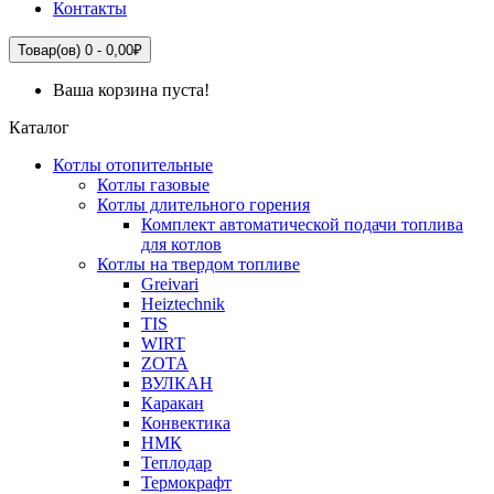
Контакты
Товар(ов) 0 - 0,00₽
Ваша корзина пуста!
Каталог
Котлы отопительные
Котлы газовые
Котлы длительного горения
Комплект автоматической подачи топлива
для котлов
Котлы на твердом топливе
Greivari
Heiztechnik
TIS
WIRT
ZOTA
ВУЛКАН
Каракан
Конвектика
НМК
Теплодар
Термокрафт