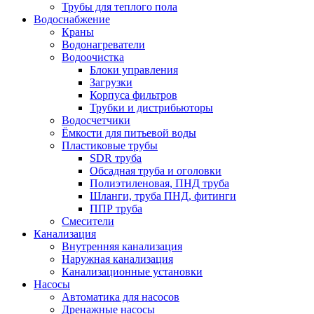
Трубы для теплого пола
Водоснабжение
Краны
Водонагреватели
Водоочистка
Блоки управления
Загрузки
Корпуса фильтров
Трубки и дистрибьюторы
Водосчетчики
Ёмкости для питьевой воды
Пластиковые трубы
SDR труба
Обсадная труба и оголовки
Полиэтиленовая, ПНД труба
Шланги, труба ПНД, фитинги
ППР труба
Смесители
Канализация
Внутренняя канализация
Наружная канализация
Канализационные установки
Насосы
Автоматика для насосов
Дренажные насосы