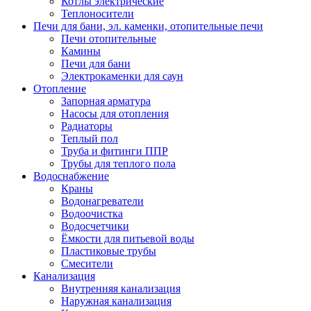
Котлы электрические
Теплоносители
Печи для бани, эл. каменки, отопительные печи
Печи отопительные
Камины
Печи для бани
Электрокаменки для саун
Отопление
Запорная арматура
Насосы для отопления
Радиаторы
Теплый пол
Труба и фитинги ППР
Трубы для теплого пола
Водоснабжение
Краны
Водонагреватели
Водоочистка
Водосчетчики
Ёмкости для питьевой воды
Пластиковые трубы
Смесители
Канализация
Внутренняя канализация
Наружная канализация