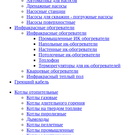
Автоматика для насосов
Дренажные насосы
Насосные станции
Насосы для скважин - погружные насосы
Насосы поверхностные
Инфракрасные обогреватели
Инфракрасные обогреватели
Промышленные ИК обогреватели
Напольные ик-обогреватели
Настенные ик-обогреватели
Потолочные ик-обогреватели
Теплофон
Терморегуляторы для ик-обогревателей
Кварцевые обогреватели
Инфракрасный теплый пол
Греющий кабель
Котлы отопительные
Котлы газовые
Котлы длительного горения
Котлы на твердом топливе
Котлы пиролизные
Дымоходы
Котлы пеллетные
Котлы промышленные