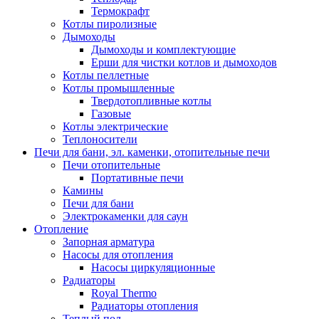
Термокрафт
Котлы пиролизные
Дымоходы
Дымоходы и комплектующие
Ерши для чистки котлов и дымоходов
Котлы пеллетные
Котлы промышленные
Твердотопливные котлы
Газовые
Котлы электрические
Теплоносители
Печи для бани, эл. каменки, отопительные печи
Печи отопительные
Портативные печи
Камины
Печи для бани
Электрокаменки для саун
Отопление
Запорная арматура
Насосы для отопления
Насосы циркуляционные
Радиаторы
Royal Thermo
Радиаторы отопления
Теплый пол