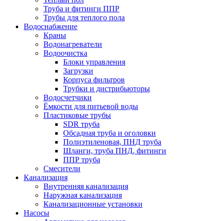
Труба и фитинги ППР
Трубы для теплого пола
Водоснабжение
Краны
Водонагреватели
Водоочистка
Блоки управления
Загрузки
Корпуса фильтров
Трубки и дистрибьюторы
Водосчетчики
Ёмкости для питьевой воды
Пластиковые трубы
SDR труба
Обсадная труба и оголовки
Полиэтиленовая, ПНД труба
Шланги, труба ПНД, фитинги
ППР труба
Смесители
Канализация
Внутренняя канализация
Наружная канализация
Канализационные установки
Насосы