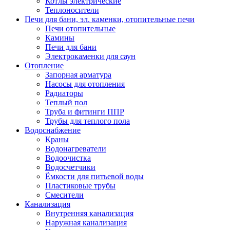
Котлы электрические
Теплоносители
Печи для бани, эл. каменки, отопительные печи
Печи отопительные
Камины
Печи для бани
Электрокаменки для саун
Отопление
Запорная арматура
Насосы для отопления
Радиаторы
Теплый пол
Труба и фитинги ППР
Трубы для теплого пола
Водоснабжение
Краны
Водонагреватели
Водоочистка
Водосчетчики
Ёмкости для питьевой воды
Пластиковые трубы
Смесители
Канализация
Внутренняя канализация
Наружная канализация