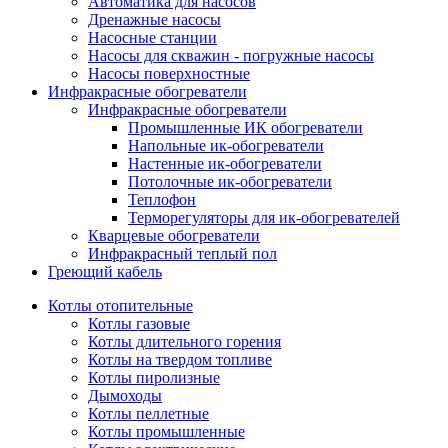
Автоматика для насосов
Дренажные насосы
Насосные станции
Насосы для скважин - погружные насосы
Насосы поверхностные
Инфракрасные обогреватели
Инфракрасные обогреватели
Промышленные ИК обогреватели
Напольные ик-обогреватели
Настенные ик-обогреватели
Потолочные ик-обогреватели
Теплофон
Терморегуляторы для ик-обогревателей
Кварцевые обогреватели
Инфракрасный теплый пол
Греющий кабель
Котлы отопительные
Котлы газовые
Котлы длительного горения
Котлы на твердом топливе
Котлы пиролизные
Дымоходы
Котлы пеллетные
Котлы промышленные