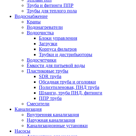
Труба и фитинги ППР
Трубы для теплого пола
Водоснабжение
Краны
Водонагреватели
Водоочистка
Блоки управления
Загрузки
Корпуса фильтров
Трубки и дистрибьюторы
Водосчетчики
Ёмкости для питьевой воды
Пластиковые трубы
SDR труба
Обсадная труба и оголовки
Полиэтиленовая, ПНД труба
Шланги, труба ПНД, фитинги
ППР труба
Смесители
Канализация
Внутренняя канализация
Наружная канализация
Канализационные установки
Насосы