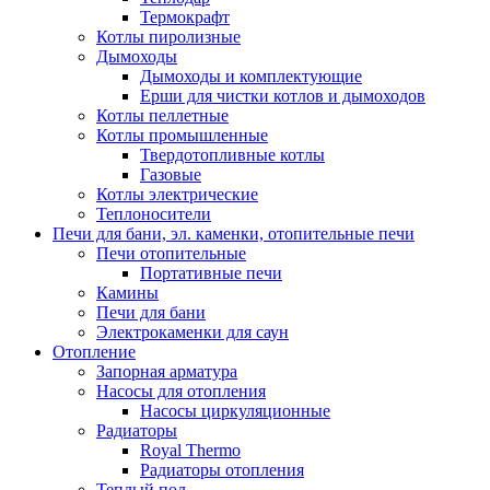
Термокрафт
Котлы пиролизные
Дымоходы
Дымоходы и комплектующие
Ерши для чистки котлов и дымоходов
Котлы пеллетные
Котлы промышленные
Твердотопливные котлы
Газовые
Котлы электрические
Теплоносители
Печи для бани, эл. каменки, отопительные печи
Печи отопительные
Портативные печи
Камины
Печи для бани
Электрокаменки для саун
Отопление
Запорная арматура
Насосы для отопления
Насосы циркуляционные
Радиаторы
Royal Thermo
Радиаторы отопления
Теплый пол